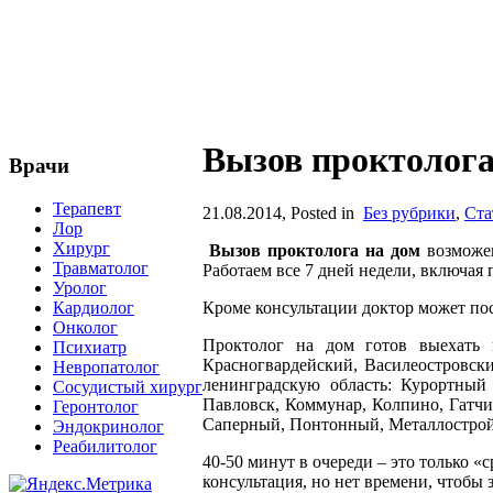
Вызов проктолога
Врачи
Терапевт
21.08.2014
, Posted in
Без рубрики
,
Ста
Лор
Хирург
Вызов проктолога на дом
возможен
Травматолог
Работаем все 7 дней недели, включая
Уролог
Кардиолог
Кроме консультации доктор может пос
Онколог
Проктолог на дом готов выехать 
Психиатр
Красногвардейский, Василеостровск
Невропатолог
ленинградскую область: Курортный 
Сосудистый хирург
Павловск, Коммунар, Колпино, Гатчи
Геронтолог
Саперный, Понтонный, Металлострой,
Эндокринолог
Реабилитолог
40-50 минут в очереди – это только «
консультация, но нет времени, чтобы 