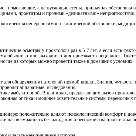
, помогающие, а не пугающие стены, привычная обстановка и ни
ещинами, проктитом и прочими «деликатными» неприятностями, 
логическая непереносимость клинической обстановки, медицинс
тические осмотры у проктолога раз в 5-7 лет, а если есть фактор
время обычного или выходного дня приезжает специалист. Тщате
ногие из которых можно провести также в домашних условиях.
для обнаружения патологий прямой кишки. Знания, чуткость, вр
 проводят аппаратные исследования.
стике амбулаторной. В клиниках, предлагающих вызов проктоло
локонная оптика и мощные осветительные системы переносных п
ационаре: положительно влияют психологический комфорт и дов
тличная возможность без ожидания и беспокойства пройти диагн
ону и задать накопившиеся вопросы.