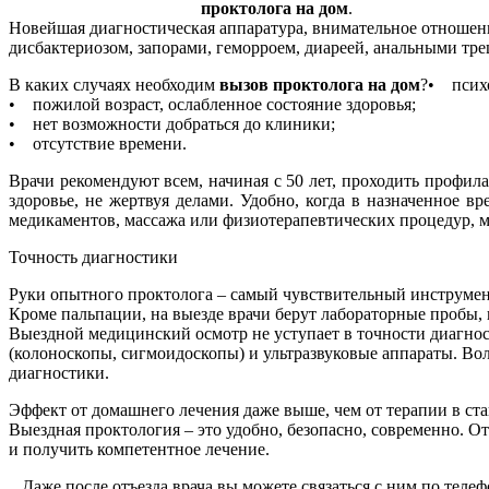
проктолога на дом
.
Новейшая диагностическая аппаратура, внимательное отношение
дисбактериозом, запорами, геморроем, диареей, анальными тр
В каких случаях необходим
вызов проктолога на дом
?• психо
• пожилой возраст, ослабленное состояние здоровья;
• нет возможности добраться до клиники;
• отсутствие времени.
Врачи рекомендуют всем, начиная с 50 лет, проходить профилак
здоровье, не жертвуя делами. Удобно, когда в назначенное 
медикаментов, массажа или физиотерапевтических процедур, м
Точность диагностики
Руки опытного проктолога – самый чувствительный инструмент 
Кроме пальпации, на выезде врачи берут лабораторные пробы,
Выездной медицинский осмотр не уступает в точности диагно
(колоноскопы, сигмоидоскопы) и ультразвуковые аппараты. Во
диагностики.
Эффект от домашнего лечения даже выше, чем от терапии в ст
Выездная проктология – это удобно, безопасно, современно. О
и получить компетентное лечение.
Даже после отъезда врача вы можете связаться с ним по телеф