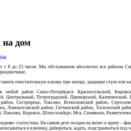
 на дом
тьи
 с 8 до 23 часов. Мы обслуживаем абсолютно все районы Сан
 праздничные.
тавить очистительную клизму при запоре, задержке стула или ка
в любой район Санкт-Петербурга: Красносельский, Кировс
ий, Центральный, Петроградский, Приморский, Калининский, 
район, Сестрорецк, Токсово, Всеволожский район, Сертолов
на, Ломоносовский район, Гатчинский район, Тоснонский райн,
 Павлово, Кировск, Шлиссельбург, Мга, Синявино, Разметелево 
средняя» статистика. На самом деле полдня на визит к врачу – ф
записываться в клинику, добираться, ждать, подстраиваться под 