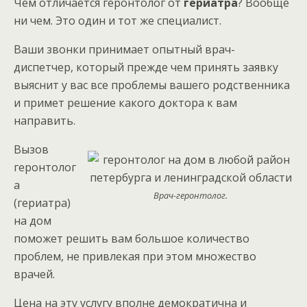
Чем отличается геронтолог от
гериатра
? Вообще
ни чем. Это один и тот же специалист.
Ваши звонки принимает опытный врач-
диспетчер, который прежде чем принять заявку
выяснит у вас все проблемы вашего родственника
и примет решение какого доктора к вам
направить.
Вызов
геронтолог
а
Врач-геронтолог.
(гериатра)
на дом
поможет решить вам большое количество
проблем, не привлекая при этом множество
врачей.
Цена на эту услугу вполне демократична и