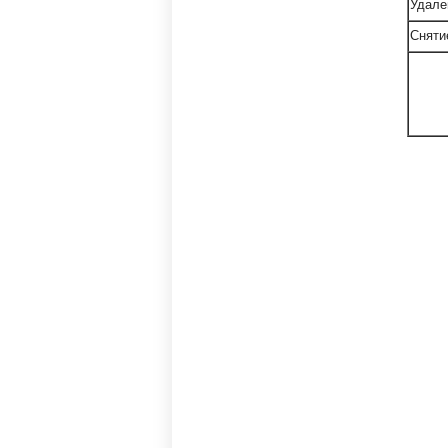
Удале
Сняти