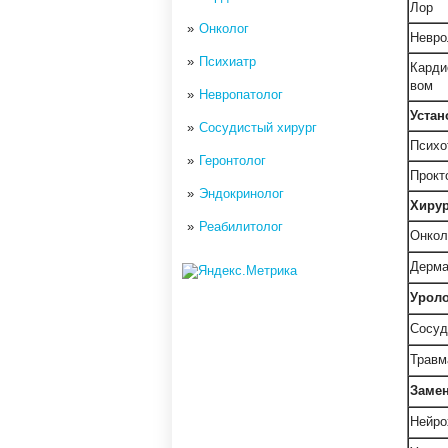
Лор
Онколог
Невро
Психиатр
Карди
вом
Невропатолог
Устан
Сосудистый хирург
Психо
Геронтолог
Прокт
Эндокринолог
Хирур
Реабилитолог
Онкол
Дерма
Уроло
Сосуд
Травм
Замен
Нейро