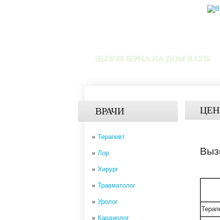
ВЫЗОВ ВРАЧА НА ДОМ В СПБ
ЦЕ
ВРАЧИ
Терапевт
Выз
Лор
Хирург
Травматолог
Уролог
Терап
Кардиолог