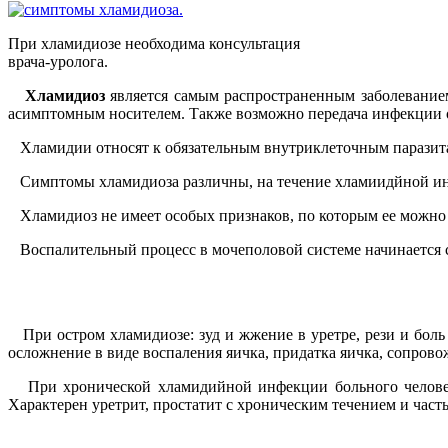
При хламидиозе необходима консультация
врача-уролога.
Хламидиоз
является самым распространенным заболеванием
асимптомным носителем. Также возможно передача инфекции о
Хламидии относят к обязательным внутриклеточным паразитам
Симптомы хламидиоза различны, на течение хламиидйной ин
Хламидиоз не имеет особых признаков, по которым ее можно о
Воспалительный процесс в мочеполовой системе начинается с
При остром хламидиозе: зуд и жжение в уретре, рези и боль
осложнение в виде воспаления яичка, придатка яичка, сопров
При хронической хламидийной инфекции больного человека 
Характерен уретрит, простатит с хроническим течением и час