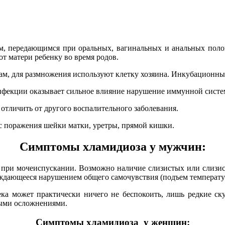
, передающимся при оральных, вагинальных и анальных полов
т матери ребенку во время родов.
, для размножения используют клетку хозяина. Инкубационный 
фекции оказывает сильное влияние нарушение иммунной систе
тличить от другого воспалительного заболевания.
 поражения шейки матки, уретры, прямой кишки.
Симптомы хламидиоза у мужчин:
 при мочеиспускании. Возможно наличие слизистых или слизист
ождающееся нарушением общего самочувствия (подъем температу
может практически ничего не беспокоить, лишь редкие скуд
тыми осложнениями.
Симптомы хламидиоза у женщин: