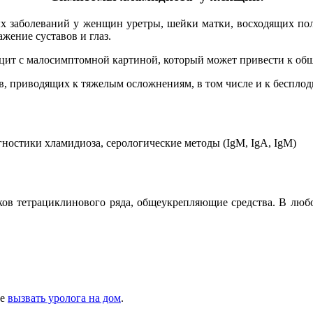
 заболеваний у женщин уретры, шейки матки, восходящих пол
жение суставов и глаз.
ит с малосимптомной картиной, который может привести к об
в, приводящих к тяжелым осложнениям, в том числе и к беспло
остики хламидиоза, cерологические методы (IgM, IgA, IgM)
 тетрациклинового ряда, общеукрепляющие средства. В любом
те
вызвать уролога на дом
.