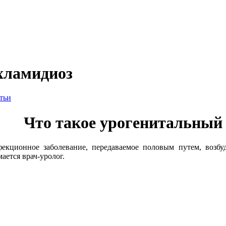
хламидиоз
тьи
Что такое урогенитальный 
екционное заболевание, передаваемое половым путем, возбуди
ается врач-уролог.