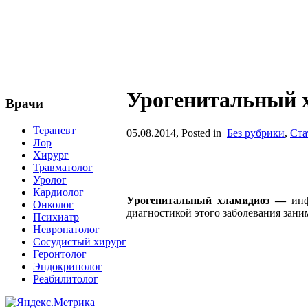
Урогенитальный 
Врачи
Терапевт
05.08.2014
, Posted in
Без рубрики
,
Ста
Лор
Хирург
Травматолог
Уролог
Кардиолог
Урогенитальный хламидиоз —
инф
Онколог
диагностикой этого заболевания заним
Психиатр
Невропатолог
Сосудистый хирург
Геронтолог
Эндокринолог
Реабилитолог