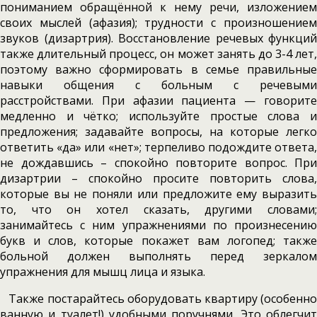
пониманием обращённой к нему речи, изложением
своих мыслей (афазия); трудности с произношением
звуков (дизартрия). Восстановление речевых функций
также длительный процесс, он может занять до 3-4 лет,
поэтому важно сформировать в семье правильные
навыки общения с больным с речевыми
расстройствами. При афазии пациента — говорите
медленно и чётко; используйте простые слова и
предложения; задавайте вопросы, на которые легко
ответить «да» или «нет»; терпеливо подождите ответа,
не дождавшись – спокойно повторите вопрос. При
дизартрии – спокойно просите повторить слова,
которые вы не поняли или предложите ему выразить
то, что он хотел сказать, другими словами;
занимайтесь с ним упражнениями по произнесению
букв и слов, которые покажет вам логопед; также
больной должен выполнять перед зеркалом
упражнения для мышц лица и языка.
Также постарайтесь оборудовать квартиру (особенно
ванную и туалет!) удобными поручнями. Это облегчит