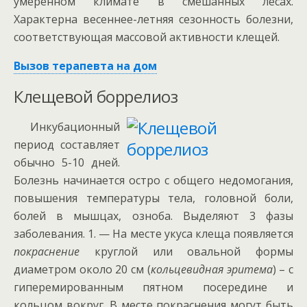
умеренном климате в смешанных лесах.
Характерна весеннее-летняя сезонность болезни,
соответствующая массовой активности клещей.
Вызов терапевта на дом
Клещевой боррелиоз
Инкубационный
период составляет
обычно 5-10 дней.
Болезнь начинается остро с общего недомогания,
повышения температуры тела, головной боли,
болей в мышцах, озноба. Выделяют 3 фазы
заболевания. 1. — На месте укуса клеща появляется
покраснение
круглой или овальной формы
диаметром около 20 см (
кольцевидная эритема
) – с
гиперемированным пятном посередине и
кольцом вокруг. В месте покраснения могут быть