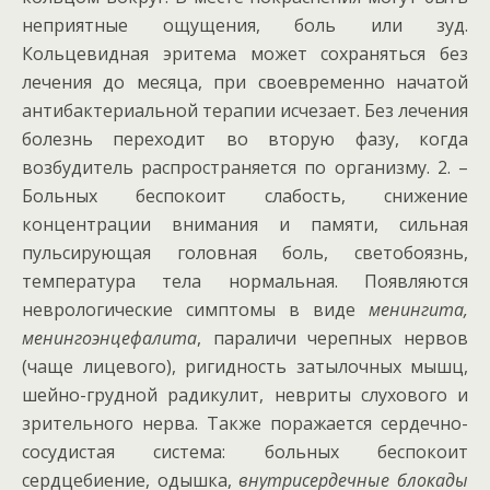
неприятные ощущения, боль или зуд.
Кольцевидная эритема может сохраняться без
лечения до месяца, при своевременно начатой
антибактериальной терапии исчезает. Без лечения
болезнь переходит во вторую фазу, когда
возбудитель распространяется по организму. 2. –
Больных беспокоит слабость, снижение
концентрации внимания и памяти, сильная
пульсирующая головная боль, светобоязнь,
температура тела нормальная. Появляются
неврологические симптомы в виде
менингита,
менингоэнцефалита
, параличи черепных нервов
(чаще лицевого), ригидность затылочных мышц,
шейно-грудной радикулит, невриты слухового и
зрительного нерва. Также поражается сердечно-
сосудистая система: больных беспокоит
сердцебиение, одышка,
внутрисердечные блокады