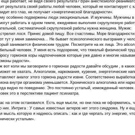
 еще работает, не видя своего результата? Врач анестезиолог-реанимато
ит результата своей работы любой человек, который не контактирует с 
видит его глаз, не получает «энергетической благодарности».
ому особенно подвержены люди эмоциональные. И мужчины. Мужчины в
могут работать в одном темпе, ежедневно выполняя скрупулезную работ
тельной, систематичной скрупулезной работы нужна женщина. Мужик:
стрелил лося. Принес домой пищу. Все счастливы. Море благодарности
от тут у меня заминочка… Не бывает психологического выгорания у чело
орый занимается физическим трудом. Посмотрите на их лица. Это абсо
бильный человек. У меня есть подозрение, что тяжелый физический тру
росу гормонов коры надпочечников которые уже давно и многие называ
рмоны радости».
ж вот коли мы заговорили о гормонах радости давайте обсудим , в каки
может не хватать. Алкоголизм, наркомания, курение, энергетические нап
тавляют аналог этого гормона радости извне. Соответственно выработка
мона внутри организма уменьшается. Хронического алкоголика или нарк
гда видно по поведению. Это постоянно усталый, изможденный человек.
овек это в перспективе пациент психиатра.
ас на этом остановился. Есть еще мысли, но они пока не оформились, 
о них. Интрига : У самых известных актеров нет этого синдрома. Ну и ещ
я мысль которую я надеюсь описать : как и где черпать эту энергию, чт
онически усталым».