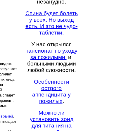
незанудно.
Спина будет болеть
у всех. Но выход
есть. И это не чудо-
таблетки.
У нас открылся
пансионат по уходу
за пожилыми
и
больными людьми
увидите
результат
любой сложности.
полняет
их лица.
Особенности
ая
острого
й
аппендицита у
а спадет
пожилых
.
ерапевт.
имых
т
Можно ли
у
врачей
,
установить зонд
отягощает
для питания на