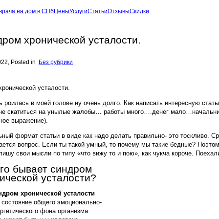
врача на дом в СПб
Цены
Услуги
Статьи
Отзывы
Скидки
ром хронической усталости.
022
, Posted in
Без рубрики
хронической усталости.
 роилась в моей голове ну очень долго. Как написать интересную стат
 не скатиться на унылые жалобы… работы много….денег мало…начальни
ное выражение).
ный формат статьи в виде как надо делать правильно- это тоскливо. С
ется вопрос. Если ты такой умный, то почему мы такие бедные? Поэтом
пишу свои мысли по типу «что вижу то и пою», как чукча короче. Поехал
ого бывает синдром
ической усталости?
ндром хронической усталости
 состояние общего эмоционально-
ргетического фона организма.