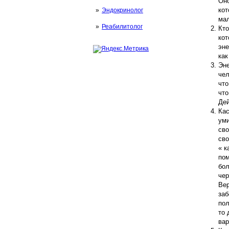
Оно
кот
Эндокринолог
мал
Реабилитолог
Кто
кот
эне
как
Эне
чел
что
что
Дей
Кас
уми
сво
сво
« к
пом
бол
чер
Вер
заб
пол
то 
вар