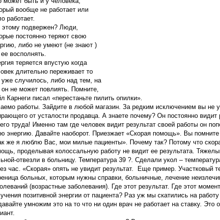
 может быть и у человека,
орый вообще не работает или
о работает.
 этому подвержен? Люди,
орые постоянно теряют свою
ргию, либо не умеют (не знают )
 ее восполнять.
ргия теряется впустую когда
овек длительно переживает то
 уже случилось, либо над тем, на
 он не может повлиять. Помните,
л Карнеги писал «перестаньте пилить опилки».
аемо работы. Зайдите в любой магазин. За редким исключением вы не 
рающего от усталости продавца. А знаете почему? Он постоянно видит 
его труда! Именно там где человек видит результат своей работы он по
ю энергию. Давайте наоборот. Приезжает «Скорая помощь». Вы помните 
ак же я люблю Вас, мои милые пациенты». Почему так? Потому что скор
ощь, проделывая колоссальную работу не видит ее результата. Тяжелы
ьной-отвезли в больницу. Температура 39 ?. Сделали укол – температур
ез час. «Скорая» опять не увидит результат. Еще пример. Участковый т
еница больных, которым нужны справки, больничные, лечение неизлеч
олеваний (возрастные заболевания). Где этот результат. Где этот момен
учения позитивной энергии от пациента? Раз уж мы скатились на работ
давайте умножим это на то что ни один врач не работает на ставку. Это 
иант.