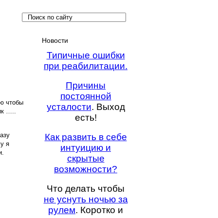
Новости
Типичные ошибки
при реабилитации.
Причины
постоянной
ью чтобы
усталости
. Выход
к …..
есть!
разу
Как развить в себе
у я
интуицию и
и.
скрытые
возможности?
Что делать чтобы
не уснуть ночью за
рулем
. Коротко и