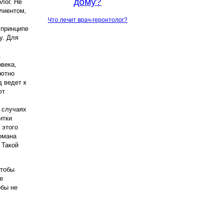
дому?
лог. Не
клиентом,
Что лечит врач-геронтолог?
 принципе
у. Для
.
века,
лютно
д ведет к
ют
х случаях
итки
 этого
омана
 Такой
чтобы
е
обы не