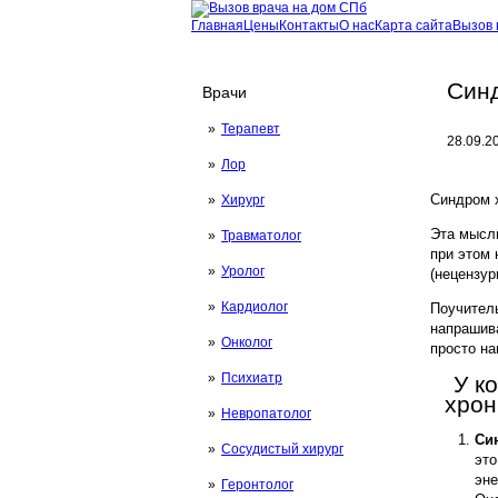
Главная
Цены
Контакты
О нас
Карта сайта
Вызов 
Синд
Врачи
Терапевт
28.09.2
Лор
Синдром 
Хирург
Эта мысль
Травматолог
при этом
Уролог
(нецензур
Кардиолог
Поучитель
напрашива
Онколог
просто на
Психиатр
У к
хрон
Невропатолог
Си
Сосудистый хирург
это
эне
Геронтолог