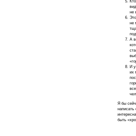
Кто
вид
не 
Эт
не 
тща
под
А в
кот
ста
выб
«го
И у
их 
пос
гор
все
чел
Я бы сейч
написать 
интересна
быть «хр