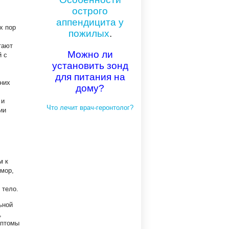
острого
аппендицита у
х пор
пожилых
.
тают
Можно ли
й с
установить зонд
для питания на
шних
дому?
 и
Что лечит врач-геронтолог?
ии
м к
мор,
 тело.
ьной
,
мптомы