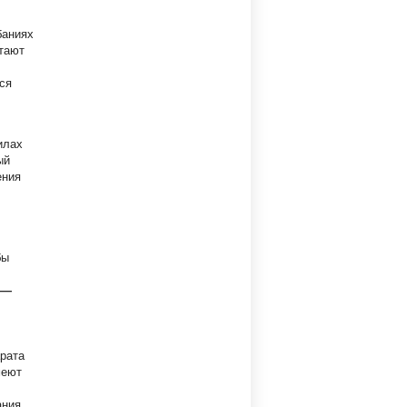
баниях
етают
ся
илах
ый
ения
бы
 —
рата
меют
ания