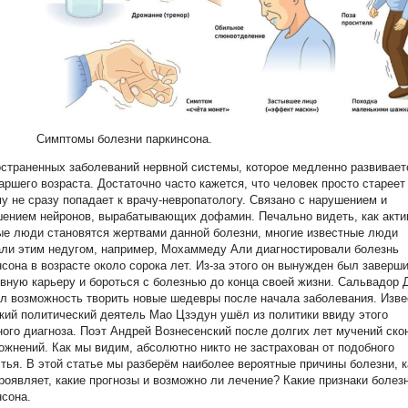
Симптомы болезни паркинсона.
страненных заболеваний нервной системы, которое медленно развивает
аршего возраста. Достаточно часто кажется, что человек просто стареет
у не сразу попадает к врачу-невропатологу. Связано с нарушением и
шением нейронов, вырабатывающих дофамин. Печально видеть, как акти
е люди становятся жертвами данной болезни, многие известные люди
али этим недугом, например, Мохаммеду Али диагностировали болезнь
сона в возрасте около сорока лет. Из-за этого он вынужден был заверш
вную карьеру и бороться с болезнью до конца своей жизни. Сальвадор 
л возможность творить новые шедевры после начала заболевания. Изв
кий политический деятель Мао Цзэдун ушёл из политики ввиду этого
ого диагноза. Поэт Андрей Вознесенский после долгих лет мучений ско
ожнений. Как мы видим, абсолютно никто не застрахован от подобного
тья. В этой статье мы разберём наиболее вероятные причины болезни, к
роявляет, какие прогнозы и возможно ли лечение? Какие признаки болез
сона.