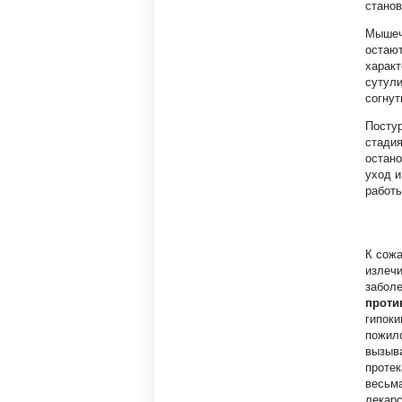
стано
Мышечн
остают
характ
сутули
согнут
Постур
стадия
остано
уход и
работы
К сожа
излечи
забол
проти
гипоки
пожило
вызыв
протек
весьма
лекарс