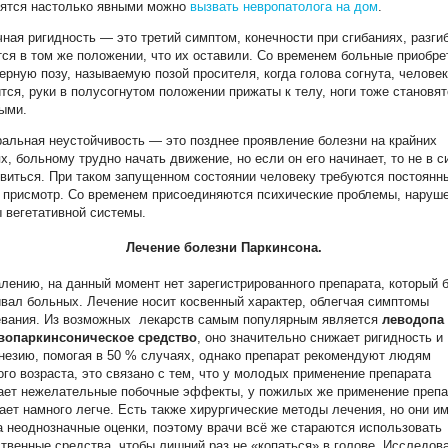
вятся настолько явными можно
вызвать невропатолога на дом
.
ая ригидность — это третий симптом, конечности при сгибаниях, разги
ся в том же положении, что их оставили. Со временем больные приобр
ерную позу, называемую позой просителя, когда голова согнута, человек
тся, руки в полусогнутом положении прижаты к телу, ноги тоже становят
ыми.
альная неустойчивость — это позднее проявление болезни на крайних
х, больному трудно начать движение, но если он его начинает, то не в с
виться. При таком запущенном состоянии человеку требуются постоянн
 присмотр. Со временем присоединяются психические проблемы, наруш
 вегетативной системы.
Лечение болезни Паркинсона.
лению, на данный момент нет зарегистрированного препарата, который 
вал больных. Лечение носит косвенный характер, облегчая симптомы
евания. Из возможных лекарств самым популярным является
леводопа
вопаркинсоническое средство
, оно значительно снижает ригидность и
незию, помогая в 50 % случаях, однако препарат рекомендуют людям
го возраста, это связано с тем, что у молодых применение препарата
ает нежелательные побочные эффекты, у пожилых же применение препа
ает намного легче. Есть также хирургические методы лечения, но они и
 неоднозначные оценки, поэтому врачи всё же стараются использовать
твенные средства, чтобы лишний раз не «копаться» в голове. Исследов