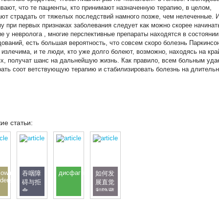
вают, что те пациенты, кто принимают назначенную терапию, в целом,
ют страдать от тяжелых последствий намного позже, чем нелеченные. 
у при первых признаках заболевания следует как можно скорее начинат
е у невролога , многие перспективные препараты находятся в состоянии
ований, есть большая вероятность, что совсем скоро болезнь Паркинсо
 излечима, и те люди, кто уже долго болеют, возможно, находясь на кра
х, получат шанс на дальнейшую жизнь. Как правило, всем больным уда
ать соот ветствующую терапию и стабилизировать болезнь на длитель
ие статьи:
lowing
дисфагия
吞咽障
如何发
rders
碍与拒
展直觉
食
和隐藏
能力