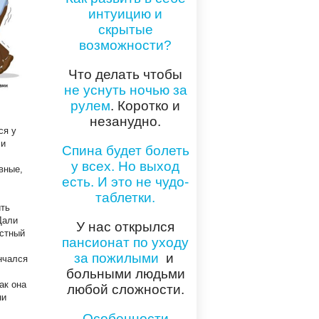
интуицию и
скрытые
возможности?
Что делать чтобы
не уснуть ночью за
рулем
. Коротко и
незанудно.
ся у
 и
Спина будет болеть
у всех. Но выход
вные,
есть. И это не чудо-
таблетки.
ить
Дали
У нас открылся
естный
пансионат по уходу
за пожилыми
и
нчался
больными людьми
ак она
любой сложности.
ни
Особенности