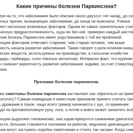
Какие причины болезни Паркинсона?
ря на то, что заболевание было описано около двухсот лет назад, до си
тных причин, вызывающих заболевание, до конца не выяснили. Учёные
яют несколько возможных факторов. Одним из самых значительных счи
ческую предрасположенность, куда же без неё, примерно каждый шесто
зом болезнь Паркинсона имеет родственников с той же проблемой.
ющим фактором отмечают старение, чем старше человек, тем выше
ность начала развития заболевания. Также говорят о роли влияния вне
еских веществ, используемых на производстве, в сельском хозяйстве
циды, гербициды, соли тяжелых металлов). Интересен факт, что курение
 снижают вероятность развития заболевания, видимо, за счет стимуляц
ина.
Признаки болезни паркинсона.
 же
симптомы болезни паркинсона
заставляют нас обратиться на прие
атологу? Самым очевидным и известным признаком принято считать тре
ь дрожание в покое, чаще всего тремор начинается с рук, со временем
дя на противоположную руку, ноги, а потом и вовсе может захватить всё
ющим выделяют гипокинезию, она характеризуется снижением двигател
ости, больные становятся похожими на роботов, медленно двигающихся
они могут застывать подобно памятникам и стоять так часами. Когда си