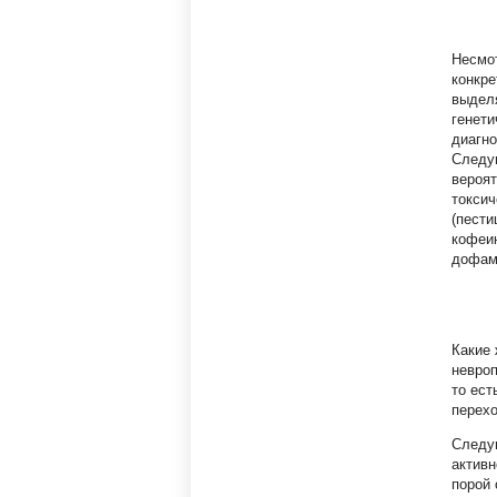
Несмот
конкре
выдел
генети
диагно
Следу
вероят
токсич
(пести
кофеин
дофам
Какие
невроп
то ест
перехо
Следу
активн
порой 