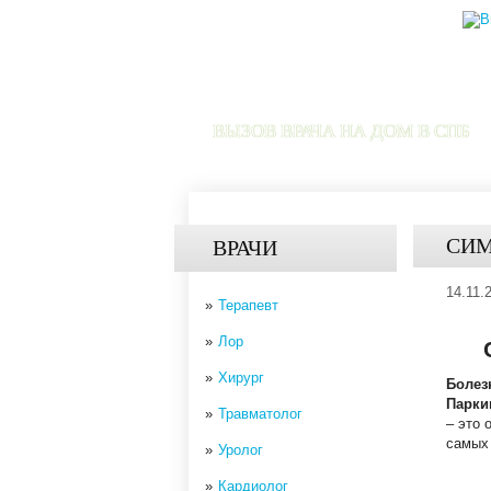
ВЫЗОВ ВРАЧА НА ДОМ В СПБ
СИМ
ВРАЧИ
14.11.
Терапевт
Лор
С
Хирург
Болез
Парки
Травматолог
– это 
самых
Уролог
Кардиолог