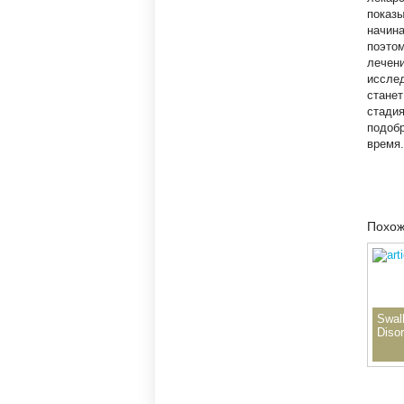
показы
начина
поэтом
лечени
исслед
станет
стадия
подобр
время.
Похож
Swal
Diso