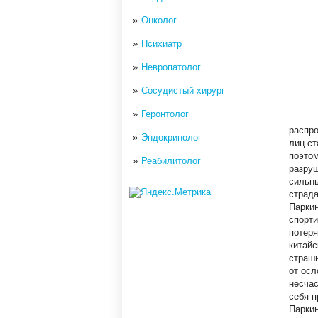
Онколог
Психиатр
Невропатолог
Сосудистый хирург
Геронтолог
распро
Эндокринолог
лиц ст
поэтом
Реабилитолог
разру
сильны
страд
Паркин
спорти
потеря
китайс
страшн
от осл
несчас
себя п
Паркин