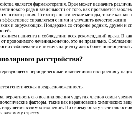
йства является фармакотерапия. Врач может назначить различны
епинового ряда в зависимости от того, как проявляется заболев
ся психотерапия. Психотерапевтические методы, такие как когн
 эффективнее справляться с ними и улучшить качество жизни.
зких и окружающих. Поддержка со стороны родных, друзей и сп
стей.
тоянием пациента и соблюдении всех рекомендаций врача. В как
е от проводимого лечения,конечно, это не правильно. Соблюден
огноз заболевания и помочь пациенту жить более полноценной
полярного расстройства?
актеризующееся периодическими изменениями настроения у пацие
ется генетическая предрасположенность.
а, вероятность его возникновения у других членов семьи увелич
иологические факторы, такие как неравновесие химических вещес
ы, нарушения взаимоотношений. По своему опыту я считаю осно
равляемому стрессу.