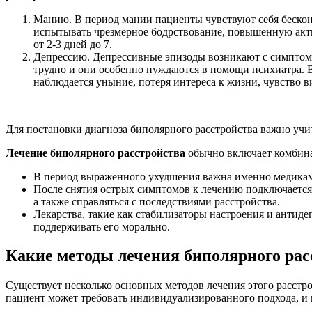
Манию. В период мании пациенты чувствуют себя бескон
испытывать чрезмерное бодрствование, повышенную актив
от 2-3 дней до 7.
Депрессию. Депрессивные эпизоды возникают с симптома
трудно и они особенно нуждаются в помощи психиатра. В
наблюдается уныние, потеря интереса к жизни, чувство ви
Для постановки диагноза биполярного расстройства важно учи
Лечение биполярного расстройства
обычно включает комбина
В период выраженного ухудшения важна именно медикаме
После снятия острых симптомов к лечению подключается
а также справляться с последствиями расстройства.
Лекарства, такие как стабилизаторы настроения и антиде
поддерживать его морально.
Какие методы лечения биполярного рас
Существует несколько основных методов лечения этого расстр
пациент может требовать индивидуализированного подхода, и 