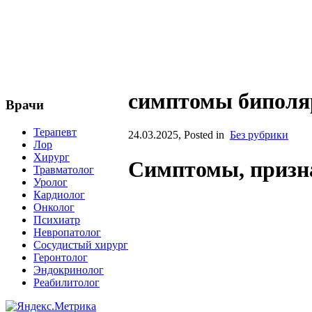
симптомы биполяр
Врачи
Терапевт
24.03.2025
, Posted in
Без рубрики
Лор
Хирург
Симптомы, призна
Травматолог
Уролог
Кардиолог
Онколог
Психиатр
Невропатолог
Сосудистый хирург
Геронтолог
Эндокринолог
Реабилитолог