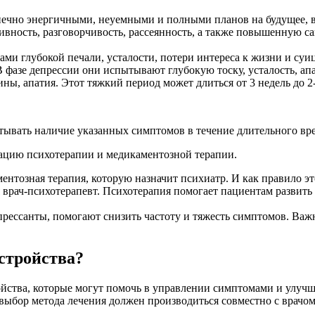
ечно энергичными, неуемными и полными планов на будущее, в 
ность, разговорчивость, рассеянность, а также повышенную са
ми глубокой печали, усталости, потери интереса к жизни и су
 фазе депрессии они испытывают глубокую тоску, усталость, апа
ны, апатия. Этот тяжкий период может длиться от 3 недель до 2
тывать наличие указанных симптомов в течение длительного вре
цию психотерапии и медикаментозной терапии.
нтозная терапия, которую назначит психиатр. И как правило эт
 врач-психотерапевт. Психотерапия помогает пациентам развит
прессанты, помогают снизить частоту и тяжесть симптомов. Важ
стройства?
ойства, которые могут помочь в управлении симптомами и улуч
выбор метода лечения должен производиться совместно с врачо