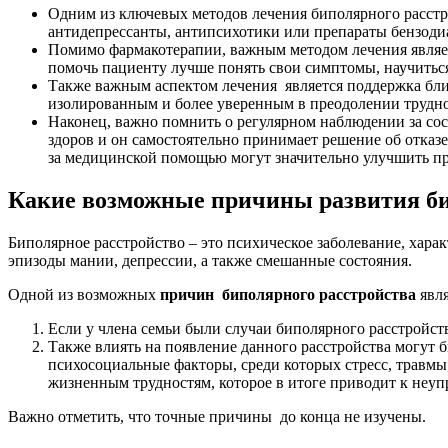
Одним из ключевых методов лечения биполярного расстро
антидепрессанты, антипсихотики или препараты бензодиаз
Помимо фармакотерапии, важным методом лечения являет
помочь пациенту лучше понять свои симптомы, научиться
Также важным аспектом лечения является поддержка бли
изолированным и более уверенным в преодолении трудно
Наконец, важно помнить о регулярном наблюдении за сос
здоров и он самостоятельно принимает решение об отказ
за медицинской помощью могут значительно улучшить пр
Какие возможные причины развития би
Биполярное расстройство – это психическое заболевание, хар
эпизоды мании, депрессии, а также смешанные состояния.
Одной из возможных
причин биполярного расстройства
явля
Если у члена семьи были случаи биполярного расстройств
Также влиять на появление данного расстройства могут б
психосоциальные факторы, среди которых стресс, травм
жизненным трудностям, которое в итоге приводит к неуп
Важно отметить, что точные причины до конца не изучены.