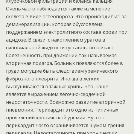
клубочковой фильтрации и баланса кальция.
Очень часто наблюдается также изменение
скелета в виде остеопороза. Это происходит из-за
деминерализации, которая обусловлена
поддержанием электролитного состава крови при
ацидозе. В связи с накоплением уратов в
синовиальной жидкости суставов возникает
болезненность при движении так называемая
вторичная подагра. Больных появляются более в
груди могущие быть следствием уремического
фиброзного плеврита. Иногда в лёгких
выслушиваются влажные хрипы. Это чаще
является выражением лёгочно-сердечной
недостаточности. Возможно развитие вторичной
пневмонии. Перикардит это одно из типичных
проявлений хронической уремии. Ну этот
перикардит часто ограничивается шумом трения
перикарда. Недостаточность при хронических