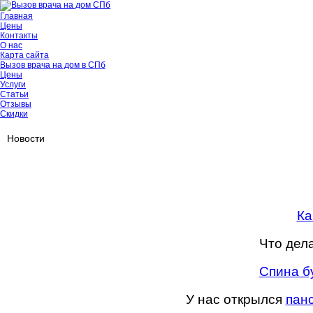
Главная
Цены
Контакты
О нас
Карта сайта
Вызов врача на дом в СПб
Цены
Услуги
Статьи
Отзывы
Скидки
Новости
Ка
Что дел
Спина бу
У нас открылся
пан