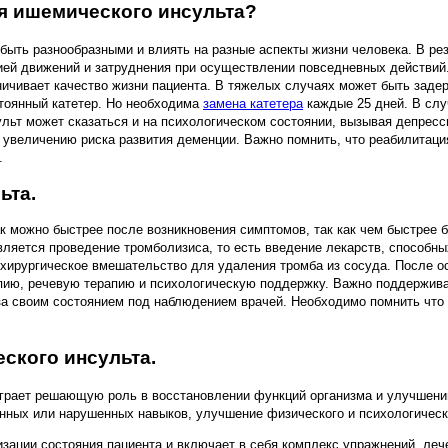
ия ишемического инсульта?
быть разнообразными и влиять на разные аспекты жизни человека. В рез
ией движений и затруднения при осуществлении повседневных действий
ничивает качество жизни пациента. В тяжелых случаях может быть заде
тоянный катетер. Но необходима
замена катетера
каждые 25 дней. В слу
ульт может сказаться и на психологическом состоянии, вызывая депрес
 увеличению риска развития деменции. Важно помнить, что реабилитаци
.
ьта.
к можно быстрее после возникновения симптомов, так как чем быстрее 
ляется проведение тромболизиса, то есть введение лекарств, способны
хирургическое вмешательство для удаления тромба из сосуда. После ос
ию, речевую терапию и психологическую поддержку. Важно поддерживат
за своим состоянием под наблюдением врачей. Необходимо помнить что з
ского инсульта.
играет решающую роль в восстановлении функций организма и улучшени
нных или нарушенных навыков, улучшение физического и психологическо
изации состояния пациента и включает в себя комплекс упражнений, ле