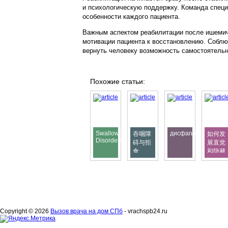
и психологическую поддержку. Команда специ
особенности каждого пациента.
Важным аспектом реабилитации после ишемиче
мотивации пациента к восстановлению. Соблю
вернуть человеку возможность самостоятель
Похожие статьи:
Swallowing
дисфагия
吞咽障
如何发
Disorders
碍与拒
展直觉
食
和隐藏
能力
Copyright © 2026
Вызов врача на дом СПб
- vrachspb24.ru