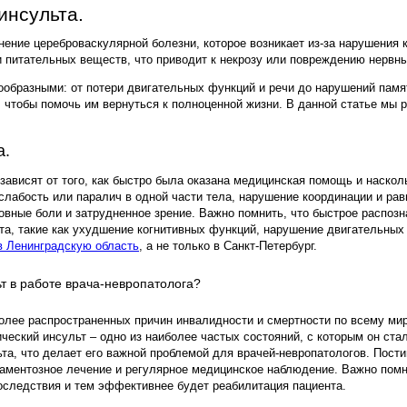
инсульта.
ние цереброваскулярной болезни, которое возникает из-за нарушения к
и питательных веществ, что приводит к некрозу или повреждению нервны
нообразными: от потери двигательных функций и речи до нарушений памя
, чтобы помочь им вернуться к полноценной жизни. В данной статье мы 
а.
зависят от того, как быстро была оказана медицинская помощь и наск
слабость или паралич в одной части тела, нарушение координации и ра
овные боли и затрудненное зрение. Важно помнить, что быстрое распозн
та, такие как ухудшение когнитивных функций, нарушение двигательных
в Ленинградскую область
, а не только в Санкт-Петербург.
т в работе врача-невропатолога?
олее распространенных причин инвалидности и смертности по всему мир
еский инсульт – одно из наиболее частых состояний, с которым он стал
та, что делает его важной проблемой для врачей-невропатологов. Пости
аментозное лечение и регулярное медицинское наблюдение. Важно помн
последствия и тем эффективнее будет реабилитация пациента.