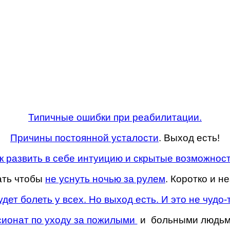
Типичные ошибки при реабилитации.
Причины постоянной усталости
. Выход есть!
к развить в себе интуицию и скрытые возможнос
ать чтобы
не уснуть ночью за рулем
. Коротко и н
дет болеть у всех. Но выход есть. И это не чудо-
сионат по уходу за пожилыми
и больными людьм