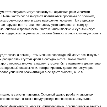
ультате инсульта могут возникнуть нарушения речи и памяти,
. Очень часто после инсульта появляются проблемы со зрением,
ржка мочеиспускания и даже нарушение глотания. При задержке
чае нарушения глотания больному устанавливается зонд для
сию, апатию и тревожность. Частые ишемические инсульты могут
я и поддержка пациента со стороны близких играют ключевую роль в
будет оказана помощь, тем меньше повреждений могут возникнуть в
х расщеплять сгустки крови в сосудах мозга. Также может
трого периода инсульта пациенту может быть назначена длительная
ь здоровый образ жизни, контролировать давление, регулярно
алог успешной реабилитации в ее длительности, а не в
и качества жизни пациента. Основной целью реабилитационных
го состояния, а также предупреждение повторных инсультов.
чебную физкультуру, массаж, физиотерапию, логопедические занятия