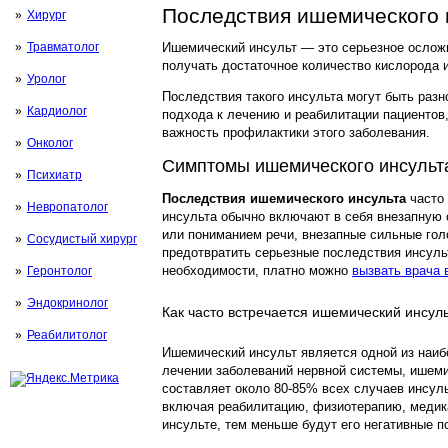
Последствия ишемического 
Хирург
Травматолог
Ишемический инсульт — это серьезное осложне
получать достаточное количество кислорода 
Уролог
Последствия такого инсульта могут быть раз
Кардиолог
подхода к лечению и реабилитации пациентов
важность профилактики этого заболевания.
Онколог
Симптомы ишемического инсульт
Психиатр
Последствия ишемического инсульта
часто 
Невропатолог
инсульта обычно включают в себя внезапную 
или пониманием речи, внезапные сильные гол
Сосудистый хирург
предотвратить серьезные последствия инсуль
необходимости, платно можно
вызвать врача 
Геронтолог
Эндокринолог
Как часто встречается ишемический инсуль
Реабилитолог
Ишемический инсульт является одной из наиб
лечении заболеваний нервной системы, ишемич
составляет около 80-85% всех случаев инсуль
включая реабилитацию, физиотерапию, медик
инсульте, тем меньше будут его негативные 