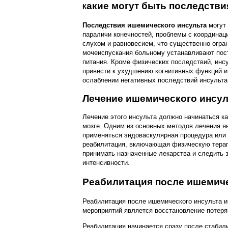
акие могут быть последств
К
Последствия ишемического инсульта
могут 
параличи конечностей, проблемы с координац
слухом и равновесием, что существенно огра
мочеиспускания больному устанавливают пос
питания. Кроме физических последствий, инс
привести к ухудшению когнитивных функций и
ослаблении негативных последствий инсульта
Лечение ишемического инсул
Лечение этого инсульта должно начинаться ка
мозге. Одним из основных методов лечения яв
применяться эндоваскулярная процедура или 
реабилитация, включающая физическую терап
принимать назначенные лекарства и следить 
интенсивности.
Реабилитация после ишемиче
Реабилитация после ишемического инсульта 
мероприятий является восстановление потеря
Реабилитация начинается сразу после стабил