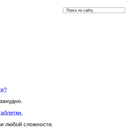
ти?
езанудно.
таблетки.
и любой сложности.