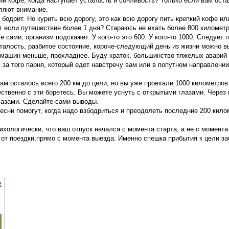
ий кофе, когда наступает усталость и сонливость? Только если вам оста
ляют внимание.
 бодрит. Но курить всю дорогу, это как всю дорогу пить крепкий кофе ил
г если путешествие более 1 дня? Стараюсь не ехать более 800 километр
сами, организм подскажет. У кого-то это 600. У кого-то 1000. Следует 
сталость, разбитое состояние, короче-следующий день из жизни можно в
 машин меньше, прохладнее. Буду краток, большинство тяжелых аварий 
ь за того парня, который едет навстречу вам или в попутном направлени
ам осталось всего 200 км до цели, но вы уже проехали 1000 километров
ственно с эти боретесь. Вы можете уснуть с открытыми глазами. Через 
глазами. Сделайте сами выводы.
сни помогут, когда надо взбодриться и преодолеть последние 200 килом
ихологически, что ваш отпуск начался с момента старта, а не с момента
от поездки,прямо с момента выезда. Именно спешка прибытия к цели за