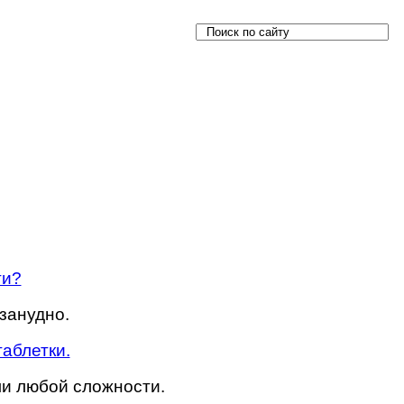
ти?
езанудно.
таблетки.
и любой сложности.