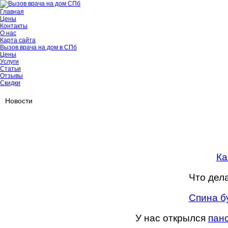
Главная
Цены
Контакты
О нас
Карта сайта
Вызов врача на дом в СПб
Цены
Услуги
Статьи
Отзывы
Скидки
Новости
Ка
Что дел
Спина бу
У нас открылся
пан