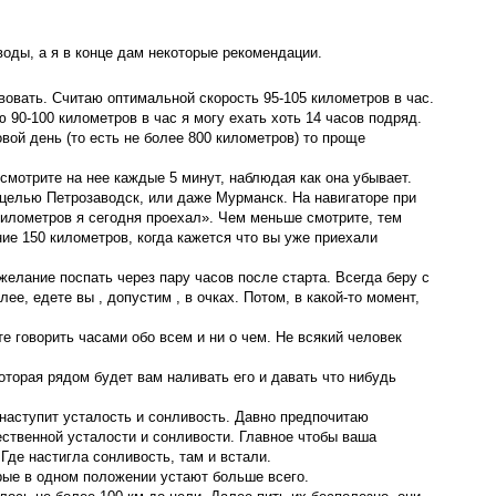
воды, а я в конце дам некоторые рекомендации.
вовать. Считаю оптимальной скорость 95-105 километров в час.
 90-100 километров в час я могу ехать хоть 14 часов подряд.
вой день (то есть не более 800 километров) то проще
смотрите на нее каждые 5 минут, наблюдая как она убывает.
е целью Петрозаводск, или даже Мурманск. На навигаторе при
километров я сегодня проехал». Чем меньше смотрите, тем
ие 150 километров, когда кажется что вы уже приехали
желание поспать через пару часов после старта. Всегда беру с
е, едете вы , допустим , в очках. Потом, в какой-то момент,
е говорить часами обо всем и ни о чем. Не всякий человек
которая рядом будет вам наливать его и давать что нибудь
 наступит усталость и сонливость. Давно предпочитаю
ественной усталости и сонливости. Главное чтобы ваша
Где настигла сонливость, там и встали.
рые в одном положении устают больше всего.