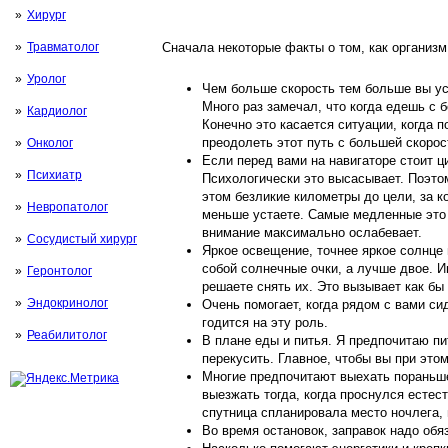
Хирург
Травматолог
Сначала некоторые факты о том, как организм
Уролог
Чем больше скорость тем больше вы уст
Много раз замечал, что когда едешь с 
Кардиолог
Конечно это касается ситуации, когда 
преодолеть этот путь с большей скорос
Онколог
Если перед вами на навигаторе стоит ц
Психиатр
Психологически это высасывает. Поэтом
этом безликие километры до цели, за к
Невропатолог
меньше устаете. Самые медленные это 
внимание максимально ослабевает.
Сосудистый хирург
Яркое освещение, точнее яркое солнце 
собой солнечные очки, а лучше двое. И
Геронтолог
решаете снять их. Это вызывает как бы
Эндокринолог
Очень помогает, когда рядом с вами си
годится на эту роль.
Реабилитолог
В плане еды и питья. Я предпочитаю пит
перекусить. Главное, чтобы вы при это
Многие предпочитают выехать пораньше,
выезжать тогда, когда проснулся естес
спутница спланировала место ночлега, 
Во время остановок, заправок надо об