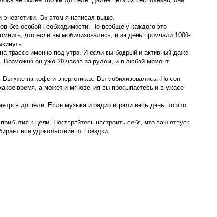
лось не более 100 км до цели. Далее пить их бесполезно, они
и энергетики. Эб этом я написал выше.
ов без особой необходимости. Но вообще у каждого это
помнить, что если вы мобилизовались, и за день промчали 1000-
ыкинуть.
на трассе именно под утро. И если вы бодрый и активный даже
и. Возможно он уже 20 часов за рулем, и в любой момент
. Вы уже на кофе и энергетиках. Вы мобилизовались. Но сон
какое время, а может и мгновения вы просыпаетесь и в ужасе
етров до цели. Если музыка и радио играли весь день, то это
 прибытия к цели. Постарайтесь настроить себя, что ваш отпуск
бирает все удовольствие от поездки.