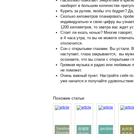
Насколько помогают энергетики и крепк
наоборот в большом количестве притуп
Курить за рулем, якобы это бодрит? Да,
Сколько километров планировать пробе
индивидуально и свою цифру вы узнаете 
1200 километров, то завтра вас ждет у
Стоит ли ехать ночью? Многие говорят,
в 4 часа утра, то вы не можете отвечат
отключится.
Сон с открытыми глазами. Вы устали. В
наступает, глаза закрываются, вы муже
осознаете, что вы спали с открытыми 
Громкая музыка и радио или любимые пе
не поможет.
Очень важный пункт. Настройте себя пс
уже начался и получайте удовольствие 
Похожие статьи:
Swallowing
дисфагия
吞咽障
如何发
Disorders