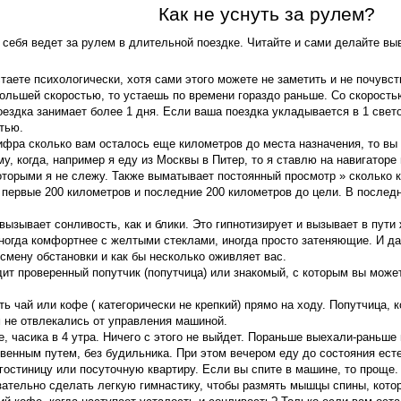
Как не уснуть за рулем?
 себя ведет за рулем в длительной поездке. Читайте и сами делайте вы
аете психологически, хотя сами этого можете не заметить и не почувст
большей скоростью, то устаешь по времени гораздо раньше. Со скоростью
поездка занимает более 1 дня. Если ваша поездка укладывается в 1 свето
тью.
ифра сколько вам осталось еще километров до места назначения, то вы 
у, когда, например я еду из Москвы в Питер, то я ставлю на навигатор
оторыми я не слежу. Также выматывает постоянный просмотр » сколько 
первые 200 километров и последние 200 километров до цели. В последн
вызывает сонливость, как и блики. Это гипнотизирует и вызывает в пути 
ногда комфортнее с желтыми стеклами, иногда просто затеняющие. И дале
 смену обстановки и как бы несколько оживляет вас.
дит проверенный попутчик (попутчица) или знакомый, с которым вы может
ь чай или кофе ( категорически не крепкий) прямо на ходу. Попутчица, 
м не отвлекались от управления машиной.
 часика в 4 утра. Ничего с этого не выйдет. Пораньше выехали-раньше
твенным путем, без будильника. При этом вечером еду до состояния ест
гостиницу или посуточную квартиру. Если вы спите в машине, то проще. 
язательно сделать легкую гимнастику, чтобы размять мышцы спины, кото