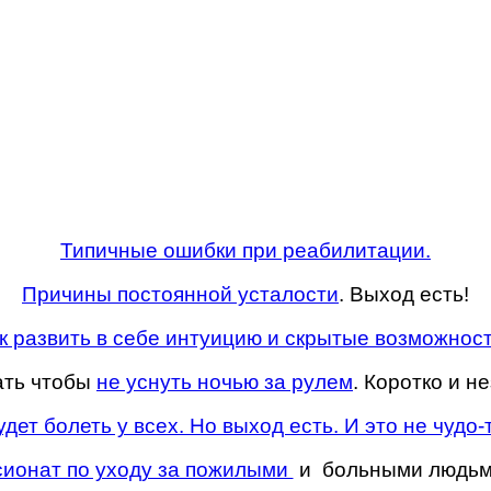
Типичные ошибки при реабилитации.
Причины постоянной усталости
. Выход есть!
к развить в себе интуицию и скрытые возможнос
ать чтобы
не уснуть ночью за рулем
. Коротко и н
дет болеть у всех. Но выход есть. И это не чудо-
сионат по уходу за пожилыми
и больными людьм