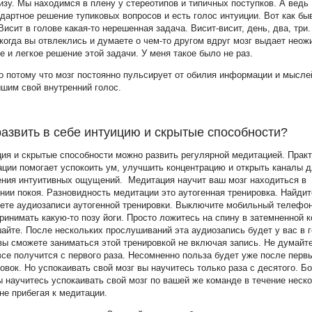
изу. Мы находимся в плену у стереотипов и типичных поступков. А ведь
дартное решение тупиковых вопросов и есть голос интуиции. Вот как бы
Висит в голове какая-то нерешенная задача. Висит-висит, день, два, три.
 когда вы отвлеклись и думаете о чем-то другом вдруг мозг выдает неож
е и легкое решение этой задачи. У меня такое было не раз.
 потому что мозг постоянно пульсирует от обилия информации и мысле
шим свой внутренний голос.
развить в себе интуицию и скрытые способности?
ия и скрытые способности можно развить регулярной медитацией. Практ
ции помогает успокоить ум, улучшить концентрацию и открыть каналы 
ения интуитивных ощущений. Медитация научит ваш мозг находиться в
нии покоя. Разновидность медитации это аутогенная тренировка. Найдит
ете аудиозаписи аутогенной тренировки. Выключите мобильный телефон
ринимать какую-то позу йоги. Просто ложитесь на спину в затемненной 
айте. После нескольких прослушиваний эта аудиозапись будет у вас в г
вы сможете заниматься этой тренировкой не включая запись. Не думайте
все получится с первого раза. Несомненно польза будет уже после перв
овок. Но успокаивать свой мозг вы научитесь только раза с десятого. Б
ы научитесь успокаивать свой мозг по вашей же команде в течение неск
не прибегая к медитации.