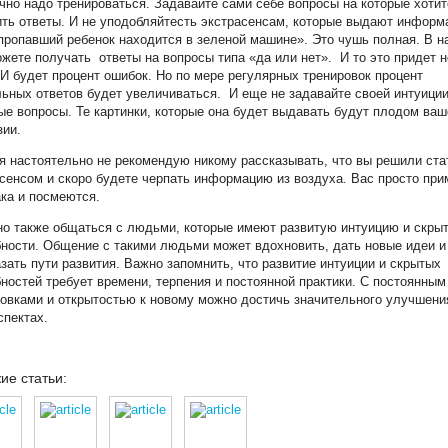
чно надо тренироваться. Задавайте сами себе вопросы на которые хотит
ть ответы. И не уподобляйтесть экстрасенсам, которые выдают инфор
пропавший ребенок находится в зеленой машине». Это чушь полная. В н
жете получать ответы на вопросы типа «да или нет». И то это придет н
 И будет процент ошибок. Но по мере регулярных тренировок процент
ьных ответов будет увеличиваться. И еще не задавайте своей интуици
е вопросы. Те картинки, которые она будет выдавать будут плодом ваш
зии.
я настоятельно не рекомендую никому рассказывать, что вы решили ста
сенсом и скоро будете черпать информацию из воздуха. Вас просто при
ка и посмеются.
но также общаться с людьми, которые имеют развитую интуицию и скры
ности. Общение с такими людьми может вдохновить, дать новые идеи и
зать пути развития. Важно запомнить, что развитие интуиции и скрытых
ностей требует времени, терпения и постоянной практики. С постоянным
овками и открытостью к новому можно достичь значительного улучшени
спектах.
ие статьи: