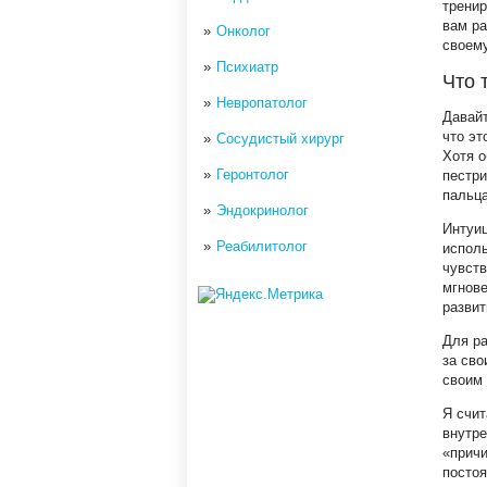
тренир
вам ра
Онколог
своему
Психиатр
Что 
Невропатолог
Давайт
что эт
Сосудистый хирург
Хотя о
Геронтолог
пестри
пальца
Эндокринолог
Интуи
Реабилитолог
исполь
чувств
мгнове
развит
Для ра
за сво
своим 
Я счит
внутре
«причи
посто