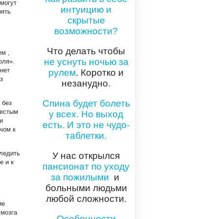
омогут
интуицию и
рять
скрытые
возможности?
Что делать чтобы
ем ,
не уснуть ночью за
оля».
рнет
рулем
. Коротко и
з
незанудно.
Спина будет болеть
 без
шестым
у всех. Но выход
и
есть. И это не чудо-
чом к
таблетки.
следить
У нас открылся
е и к
пансионат по уходу
за пожилыми
и
больными людьми
любой сложности.
лие
 мозга
Особенности