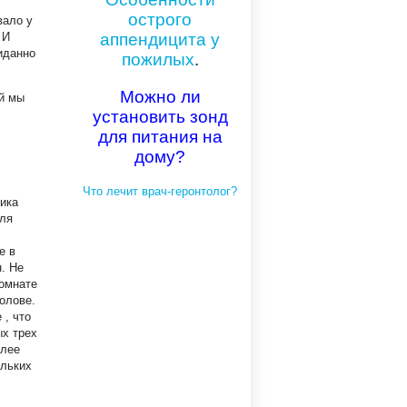
острого
вало у
 И
аппендицита у
иданно
пожилых
.
Можно ли
й мы
установить зонд
для питания на
дому?
Что лечит врач-геронтолог?
ика
для
е в
. Не
комнате
олове.
 , что
ых трех
олее
ольких