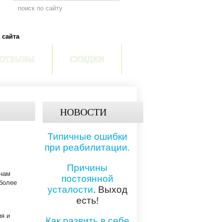
 сайта
ОТЗЫВЫ
СКИДКИ
НОВОСТИ
Типичные ошибки
при реабилитации.
Причины
 нам
постоянной
более
усталости
. Выход
есть!
ия и
Как развить в себе