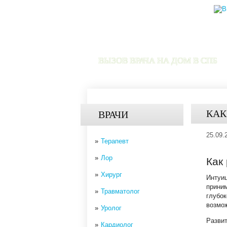
ВЫЗОВ ВРАЧА НА ДОМ В СПБ
КАК
ВРАЧИ
25.09.
Терапевт
Лор
Как
Хирург
Интуиц
прини
Травматолог
глубок
возмож
Уролог
Развит
Кардиолог