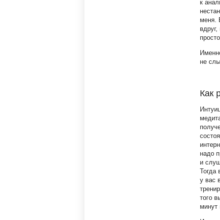
к анал
нестан
меня. 
вдруг,
просто
Именно
не слы
Как 
Интуиц
медита
получ
состоя
интерн
надо п
и слуш
Тогда 
у вас 
тренир
того в
минут 