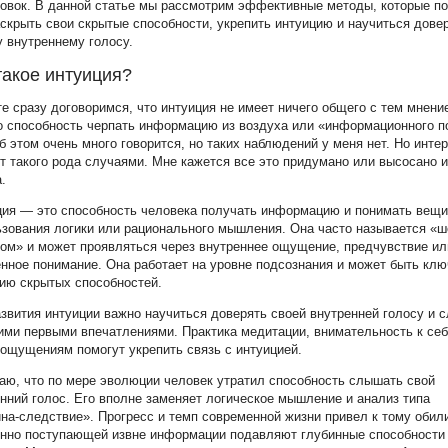
овок. В данной статье мы рассмотрим эффективные методы, которые п
скрыть свои скрытые способности, укрепить интуицию и научиться дове
 внутреннему голосу.
такое интуиция?
е сразу договоримся, что интуиция не имеет ничего общего с тем мнени
о способность черпать информацию из воздуха или «информационного п
б этом очень много говорится, но таких наблюдений у меня нет. Но инте
т такого рода случаями. Мне кажется все это придумано или высосано и
.
ция — это способность человека получать информацию и понимать вещи
зования логики или рационального мышления. Она часто называется «
ом» и может проявляться через внутреннее ощущение, предчувствие ил
нное понимание. Она работает на уровне подсознания и может быть клю
ию скрытых способностей.
звития интуиции важно научиться доверять своей внутренней голосу и 
ими первыми впечатлениями. Практика медитации, внимательность к себ
ощущениям помогут укрепить связь с интуицией.
аю, что по мере эволюции человек утратил способность слышать свой
нний голос. Его вполне заменяет логическое мышление и анализ типа
на-следствие». Прогресс и темп современной жизни привел к тому оби
янно поступающей извне информации подавляют глубинные способности