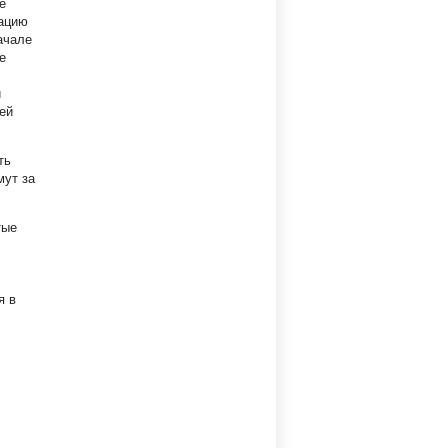
е
мацию
ачале
е
и
ей
ть
мут за
тые
я в