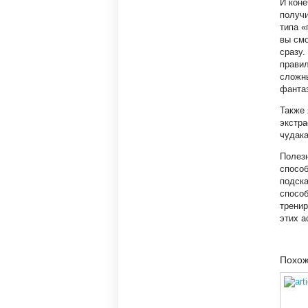
И коне
получи
типа «
вы смо
сразу.
правил
сложны
фанта
Также 
экстра
чудака
Полез
способ
подска
способ
тренир
этих а
Похож